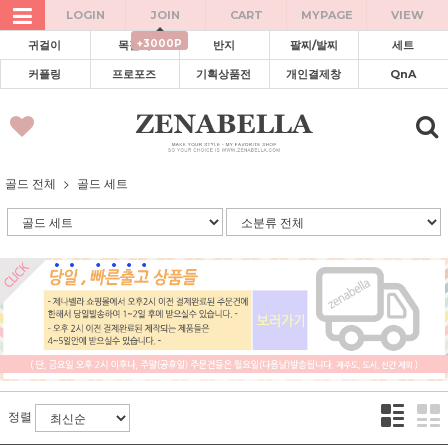
LOGIN
JOIN
CART
MYPAGE
VIEW
+3000P
귀걸이
목걸이
반지
팔찌/발찌
세트
커플링
프로포즈
기획상품전
개인결제창
QnA
골드 전체
골드 세트
정렬