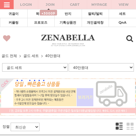
LOGIN
JOIN
CART
MYPAGE
VIEW
+3000P
귀걸이
목걸이
반지
팔찌/발찌
세트
커플링
프로포즈
기획상품전
개인결제창
QnA
골드 전체
골드 세트
40만원대
정렬