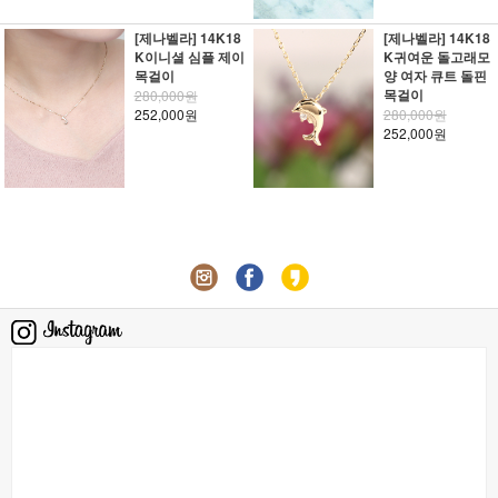
[제나벨라] 14K18
[제나벨라] 14K18
K이니셜 심플 제이
K귀여운 돌고래모
목걸이
양 여자 큐트 돌핀
목걸이
280,000원
252,000원
280,000원
252,000원