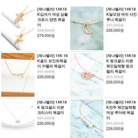
[제나벨라] 14K18
[제나벨라] 14K18
K십자가 여성 심플
K달모양 여자 샤인
크로스 양면 목걸
루나 목걸이
이
251,000원
309,000원
226,000원
279,000원
[제나벨라] 14K 18
[제나벨라] 14K18
K골드 포인트목걸
K 핑크골드 리본
이 카펠라 목걸이
체인일체형 핑크
릴리 목걸이
251,000원
226,000원
251,000원
226,000원
[제나벨라] 14K18
[제나벨라] 14K18
K 핑크골드 리본
K진주 체인일체형
크리스티 목걸이
여성 루아레 목걸
이
251,000원
226,000원
251,000원
226,000원