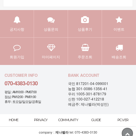
공지사항
상품문의
상품후기
이벤트
회원가입
마이페이지
주문조회
배송조회
CUSTOMER INFO
BANK ACCOUNT
070-4383-0130
국민 817201-04-099001
농협 301-0086-1356-41
평일 : AM10:00 - PM07:00
우리 1005-301-878179
점심: PM12:00 - PM01:00
신한 100-027-412218
휴무 : 토요일/일요일/공휴일
예금주: 제나벨라(박성민)
HOME
PRIVACY
COMMUNITY
GUIDE
PC.VER
company :
tel:
070-4383-0130
제나벨라