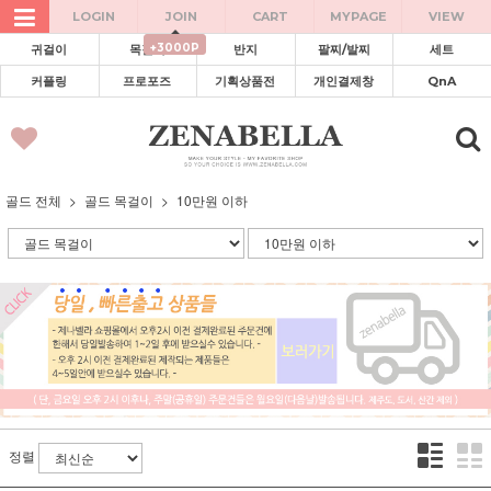
LOGIN
JOIN
CART
MYPAGE
VIEW
+3000P
귀걸이
목걸이
반지
팔찌/발찌
세트
커플링
프로포즈
기획상품전
개인결제창
QnA
골드 전체
골드 목걸이
10만원 이하
정렬