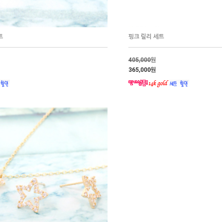
트
핑크 릴리 세트
405,000
원
365,000원