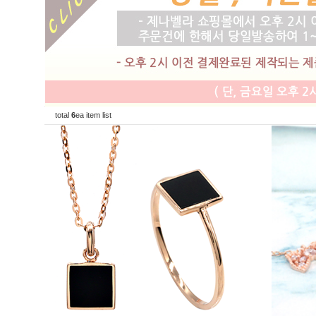
total
6
ea item list