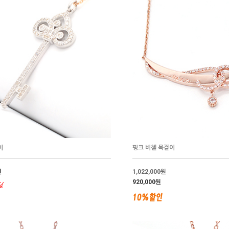
이
핑크 비첼 목걸이
원
1,022,000
원
920,000원