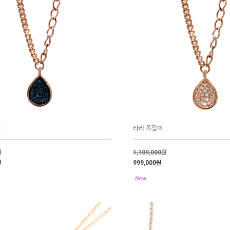
Ⅱ
타라 목걸이
원
1,109,000
원
원
999,000원