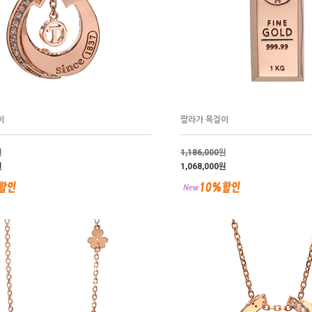
이
팔라가 목걸이
원
1,186,000
원
원
1,068,000원