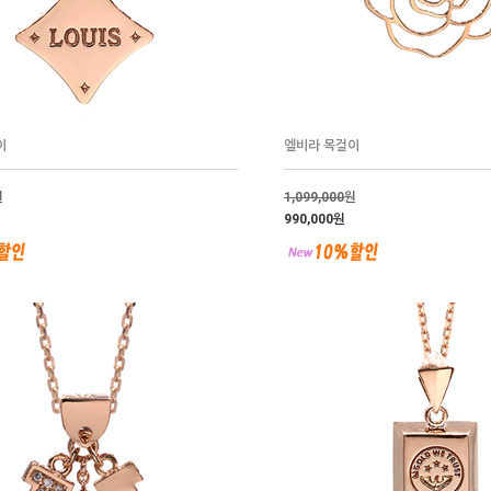
이
엘비라 목걸이
원
1,099,000
원
990,000원