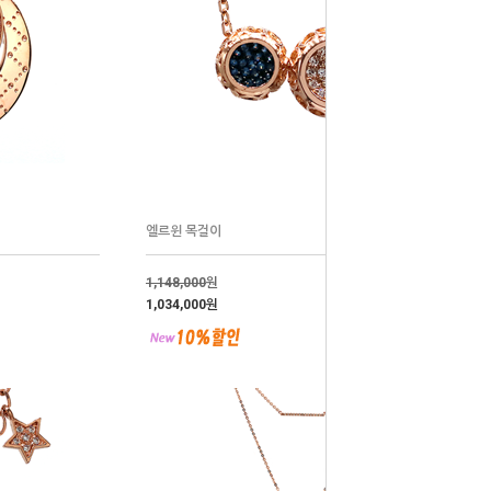
엘르윈 목걸이
1,148,000
원
1,034,000원