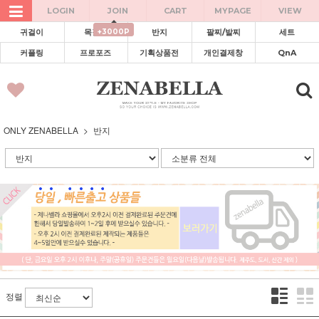
LOGIN
JOIN
CART
MYPAGE
VIEW
+3000P
귀걸이
목걸이
반지
팔찌/발찌
세트
커플링
프로포즈
기획상품전
개인결제창
QnA
ONLY ZENABELLA
반지
정렬