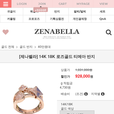
LOGIN
JOIN
CART
MYPAGE
VIEW
+3000P
귀걸이
목걸이
반지
팔찌/발찌
세트
커플링
프로포즈
기획상품전
개인결제창
QnA
골드 전체
골드 반지
40만원대
[제나벨라] 14K 18K 로즈골드 티메아 반지
상품가
1,031,000원
928,000
할인가
원
g
적립금
4,730원
배송비
(조건)
지역별
14K/18K
골드 색상