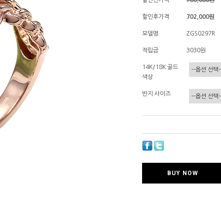
할인전가격
780,000
원
할인후가격
702,000원
모델명
ZGS0297R
적립금
3030원
14K/18K 골드
색상
반지 사이즈
BUY NOW