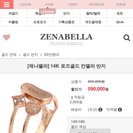
LOGIN
JOIN
CART
MYPAGE
VIEW
+3000P
귀걸이
목걸이
반지
팔찌/발찌
세트
커플링
프로포즈
기획상품전
개인결제창
QnA
골드 전체
골드 반지
20만원대
[제나벨라] 14K 로즈골드 칸델라 반지
상품가
655,000원
590,000
할인가
원
g
적립금
2,500원
배송비
(조건)
지역별
14K/18K
골드 색상